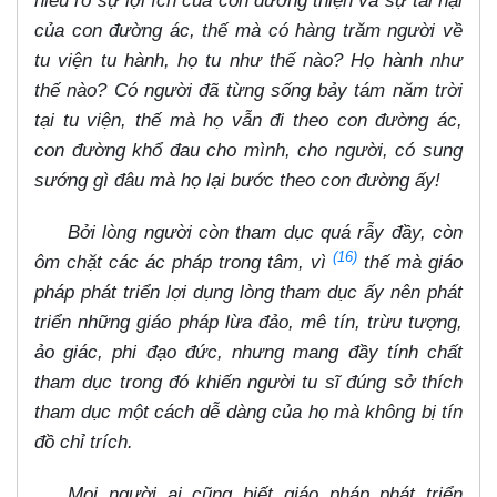
hiểu rõ sự lợi ích của con đường thiện và sự tai hại
của con đường ác, thế mà có hàng trăm người về
tu viện tu hành, họ tu như thế nào? Họ hành như
thế nào? Có người đã từng sống bảy tám năm trời
tại tu viện, thế mà họ vẫn đi theo con đường ác,
con đường khổ đau cho mình, cho người, có sung
sướng gì đâu mà họ lại bước theo con đường ấy!
Bởi lòng người còn tham dục quá rẫy đầy, còn
(16)
ôm chặt các ác pháp trong tâm, vì
thế mà giáo
pháp phát triển lợi dụng lòng tham dục ấy nên phát
triển những giáo pháp lừa đảo, mê tín, trừu tượng,
ảo giác, phi đạo đức, nhưng mang đầy tính chất
tham dục trong đó khiến người tu sĩ đúng sở thích
tham dục một cách dễ dàng của họ mà không bị tín
đồ chỉ trích.
Mọi người ai cũng biết giáo pháp phát triển