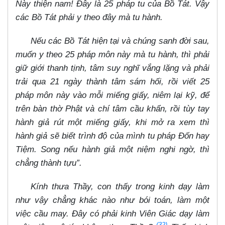
Này thiện nam! Đây là 25 pháp tu của Bồ Tát. Vậy
các Bồ Tát phải y theo đây mà tu hành.
Nếu các Bồ Tát hiện tại và chúng sanh đời sau,
muốn y theo 25 pháp môn này mà tu hành, thì phải
giữ giới thanh tịnh, tâm suy nghĩ vắng lặng và phải
trải qua 21 ngày thành tâm sám hối, rồi viết 25
pháp môn này vào mỗi miếng giấy, niêm lại kỹ, để
trên bàn thờ Phật và chí tâm cầu khẩn, rồi tùy tay
hành giả rút một miếng giấy, khi mở ra xem thì
hành giả sẽ biết trình độ của mình tu pháp Đốn hay
Tiệm. Song nếu hành giả một niệm nghi ngờ, thì
chẳng thành tựu”.
Kính thưa Thầy, con thấy trong kinh dạy làm
như vậy chẳng khác nào như bói toán, làm một
việc cầu may. Đây có phải kinh Viên Giác dạy làm
(32)