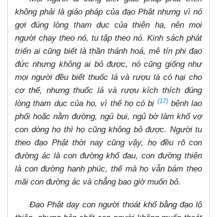
không phải là giáo pháp của đạo Phật nhưng vì nó
gợi đúng lòng tham dục của thiên hạ, nên mọi
người chạy theo nó, tu tập theo nó. Kinh sách phát
triển ai cũng biết là thần thánh hoá, mê tín phi đạo
đức nhưng không ai bỏ được, nó cũng giống như
mọi người đều biết thuốc lá và rượu là có hại cho
cơ thể, nhưng thuốc lá và rượu kích thích đúng
(17)
lòng tham dục của họ, vì thế họ có bị
bệnh lao
phổi hoặc nằm đường, ngủ bụi, ngủ bờ làm khổ vợ
con dòng họ thì họ cũng không bỏ được. Người tu
theo đạo Phật thời nay cũng vậy, họ đều rõ con
đường ác là con đường khổ đau, con đường thiện
là con đường hạnh phúc, thế mà họ vẫn bám theo
mãi con đường ác và chẳng bao giờ muốn bỏ.
Đạo Phật dạy con người thoát khổ bằng đạo lộ