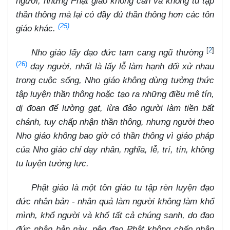
người, nhưng Phật giáo không cần và không tu tập
thần thông mà lại có đầy đủ thần thông hơn các tôn
(25)
giáo khác.
[
2
]
Nho giáo lấy đạo đức tam cang ngũ thường
(26)
dạy người, nhất là lấy lễ làm hạnh đối xử nhau
trong cuộc sống, Nho giáo không dùng tưởng thức
tập luyện thần thông hoặc tạo ra những điều mê tín,
dị đoan để lường gạt, lừa đảo người làm tiền bất
chánh, tuy chấp nhận thần thông, nhưng người theo
Nho giáo không bao giờ có thần thông vì giáo pháp
của Nho giáo chỉ dạy nhân, nghĩa, lễ, trí, tín, không
tu luyện tưởng lực.
Phật giáo là một tôn giáo tu tập rèn luyện đạo
đức nhân bản - nhân quả làm người không làm khổ
mình, khổ người và khổ tất cả chúng sanh, do đạo
đức nhân bản này, nên đạo Phật không chấp nhận