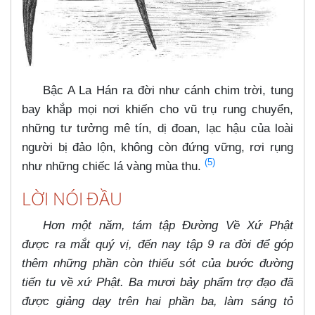
Bậc A La Hán ra đời như cánh chim trời, tung
bay khắp mọi nơi khiến cho vũ trụ rung chuyển,
những tư tưởng mê tín, dị đoan, lạc hậu của loài
người bị đảo lộn, không còn đứng vững, rơi rụng
(5)
như những chiếc lá vàng mùa thu.
LỜI NÓI ĐẦU
Hơn một năm, tám tập Đường Về Xứ Phật
được ra mắt quý vị, đến nay tập 9 ra đời để góp
thêm những phần còn thiếu sót của bước đường
tiến tu về xứ Phật. Ba mươi bảy phẩm trợ đạo đã
được giảng dạy trên hai phần ba, làm sáng tỏ