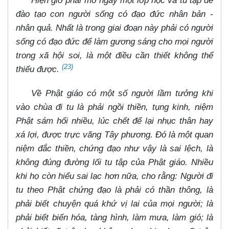
Hiện giờ phải mở ngay một lớp học và tu tập để
đào tạo con người sống có đạo đức nhân bản -
nhân quả. Nhất là trong giai đoạn này phải có người
sống có đạo đức để làm gương sáng cho mọi người
trong xã hội soi, là một điều cần thiết không thể
(23)
thiếu được.
Về Phật giáo có một số người lầm tưởng khi
vào chùa đi tu là phải ngồi thiền, tụng kinh, niệm
Phật sám hối nhiều, lúc chết để lại nhục thân hay
xá lợi, được trực vãng Tây phương. Đó là một quan
niệm đắc thiền, chứng đạo như vậy là sai lệch, là
không đúng đường lối tu tập của Phật giáo. Nhiều
khi họ còn hiểu sai lạc hơn nữa, cho rằng: Người đi
tu theo Phật chứng đạo là phải có thần thông, là
phải biết chuyện quá khứ vị lai của mọi người; là
phải biết biến hóa, tàng hình, làm mưa, làm gió; là