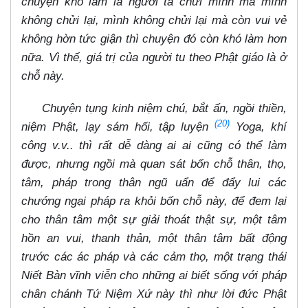
chuyện khó làm là người ta chửi mình mà mình
không chửi lại, mình không chửi lại mà còn vui vẻ
không hờn tức giận thì chuyện đó còn khó làm hơn
nữa. Vì thế, giá trị của người tu theo Phật giáo là ở
chỗ này.
Chuyện tụng kinh niệm chú, bắt ấn, ngồi thiền,
(20)
niệm Phật, lạy sám hối, tập luyện
Yoga, khí
công v.v.. thì rất dễ dàng ai ai cũng có thể làm
được, nhưng ngồi mà quan sát bốn chỗ thân, thọ,
tâm, pháp trong thân ngũ uẩn để đẩy lui các
chướng ngại pháp ra khỏi bốn chỗ này, để đem lại
cho thân tâm một sự giải thoát thật sự, một tâm
hồn an vui, thanh thản, một thân tâm bất động
trước các ác pháp và các cảm thọ, một trạng thái
Niết Bàn vĩnh viễn cho những ai biết sống với pháp
chân chánh Tứ Niệm Xứ này thì như lời đức Phật