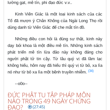
lường gạt, mê tín, phi đạo đức v.v..
Kinh Viên Giác là một loại kinh sách của các
Tổ đã mượn ý Chân Không của Ngài Long Thọ rồi
dùng danh từ Viên Giác để che mắt tín đồ.
Những điều con hỏi là đúng sự thật, kinh này
dạy bói khoa là một điều mê tín. Những kinh sách
phát triển mê tín lừa đảo này không đáng cho
người phật tử tin cậy. Từ lâu quý vị đã lầm lạc
không hiểu, hôm nay đã hiểu thì quý vị từ bỏ, xa lìa
(34)
nó như từ bỏ xa lìa một bệnh truyền nhiễm.
--o0o--
ĐỨC PHẬT TU TẬP PHÁP MÔN
NÀO TRONG 49 NGÀY CHỨNG
ĐẠO?
(27:45)