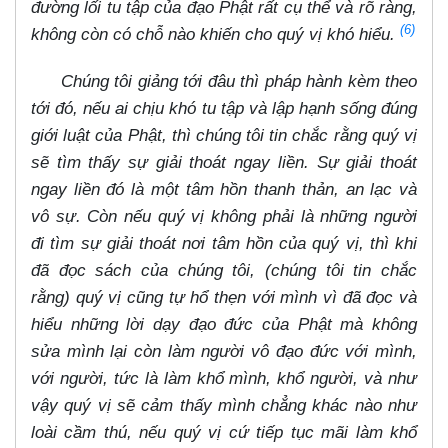
đường lối tu tập của đạo Phật rất cụ thể và rõ ràng,
(6)
không còn có chỗ nào khiến cho quý vị khó hiểu.
Chúng tôi giảng tới đâu thì pháp hành kèm theo
tới đó, nếu ai chịu khó tu tập và lập hạnh sống đúng
giới luật của Phật, thì chúng tôi tin chắc rằng quý vị
sẽ tìm thấy sự giải thoát ngay liền. Sự giải thoát
ngay liền đó là một tâm hồn thanh thản, an lạc và
vô sự. Còn nếu quý vị không phải là những người
đi tìm sự giải thoát nơi tâm hồn của quý vị, thì khi
đã đọc sách của chúng tôi, (chúng tôi tin chắc
rằng) quý vị cũng tự hổ thẹn với mình vì đã đọc và
hiểu những lời dạy đạo đức của Phật mà không
sửa mình lại còn làm người vô đạo đức với mình,
với người, tức là làm khổ mình, khổ người, và như
vậy quý vị sẽ cảm thấy mình chẳng khác nào như
loài cầm thú, nếu quý vị cứ tiếp tục mãi làm khổ