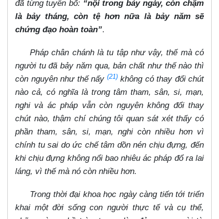
đã từng tuyên bố:
“nội trong bảy ngày, còn chậm
là bảy tháng, còn tệ hơn nữa là bảy năm sẽ
chứng đạo hoàn toàn”
.
Pháp chân chánh là tu tập như vậy, thế mà có
người tu đã bảy năm qua, bản chất như thế nào thì
(21)
còn nguyên như thế nấy
không có thay đổi chút
nào cả, có nghĩa là trong tâm tham, sân, si, mạn,
nghi và ác pháp vẫn còn nguyên không đổi thay
chút nào, thậm chí chúng tôi quan sát xét thấy có
phần tham, sân, si, mạn, nghi còn nhiều hơn vì
chính tu sai do ức chế tâm dồn nén chịu đựng, đến
khi chịu đựng không nổi bao nhiêu ác pháp đổ ra lai
láng, vì thế mà nó còn nhiều hơn.
Trong thời đại khoa học ngày càng tiến tới triển
khai một đời sống con người thực tế và cụ thể,