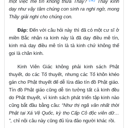
một việc mê tín không thưa Thầy?
Thấy kinh
dạy như vậy tâm chúng con sinh ra nghi ngờ, mong
Thầy giải nghi cho chúng con.
Đáp:
Đến với câu hỏi này thì đã có một cư sĩ ở
miền Bắc nhận ra kinh này là đã dạy điều mê tín,
kinh mà dạy điều mê tín là tà kinh chứ không thể
gọi là chân kinh.
Kinh Viên Giác không phải kinh sách Phật
thuyết, do các Tổ thuyết, nhưng các Tổ khôn khéo
gán cho Phật thuyết để dễ lừa đảo tín đồ Phật giáo.
Tín đồ Phật giáo cũng dễ tin tưởng tất cả kinh đều
do Phật thuyết, vì kinh sách phát triển tập kinh nào
cũng bắt đầu bằng câu:
“Như thị ngã văn nhất thời
Phật tại Xá Vệ Quốc, kỳ thọ Cấp Cô độc viên dữ…​
”,
chỉ nội câu này cũng đủ lừa đảo người khác rồi.