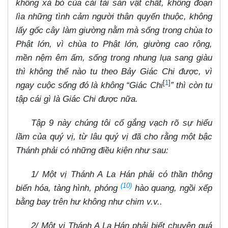
không xả bỏ của cải tài sản vật chất, không đoạn
lìa những tình cảm người thân quyến thuộc, không
lấy gốc cây làm giường nằm mà sống trong chùa to
Phật lớn, vì chùa to Phật lớn, giường cao rộng,
mền nệm êm ấm, sống trong nhung lụa sang giàu
thì không thể nào tu theo Bảy Giác Chi được, vì
[
1
]
ngay cuộc sống đó là không “Giác Chi
” thì còn tu
tập cái gì là Giác Chi được nữa.
Tập 9 này chúng tôi cố gắng vạch rõ sự hiểu
lầm của quý vị, từ lâu quý vị đã cho rằng một bậc
Thánh phải có những điều kiện như sau:
1/ Một vị Thánh A La Hán phải có thần thông
(10)
biến hóa, tàng hình, phóng
hào quang, ngồi xếp
bằng bay trên hư không như chim v.v..
2/ Một vị Thánh A La Hán phải biết chuyện quá