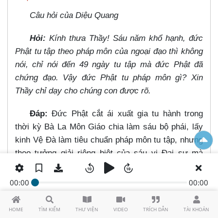
Câu hỏi của Diệu Quang
Hỏi:
Kính thưa Thầy! Sáu năm khổ hạnh, đức
Phật tu tập theo pháp môn của ngoại đạo thì không
nói, chỉ nói đến 49 ngày tu tập mà đức Phật đã
chứng đạo. Vậy đức Phật tu pháp môn gì? Xin
Thầy chỉ dạy cho chúng con được rõ.
Đáp:
Đức Phật cắt ái xuất gia tu hành trong
thời kỳ Bà La Môn Giáo chia làm sáu bộ phái, lấy
kinh Vệ Đà làm tiêu chuẩn pháp môn tu tập, nhưng
theo tưởng giải riêng biệt của sáu vị Đại sư mà
người đương thời gọi là Lục sư, nhưng sáu bộ phái
này được xem là một giai cấp Bà La Môn lãnh đạo
00:00
00:00
tinh thần quần chúng lúc bấy giờ.
HOME
TÌM KIẾM
THƯ VIỆN
VIDEO
TRÍCH DẪN
TÀI KHOẢN
Sáu năm tu khổ hạnh, đức Phật đã thực hành