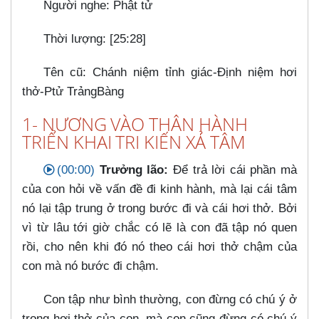
Người nghe: Phật tử
Thời lượng: [25:28]
Tên cũ: Chánh niệm tỉnh giác-Định niệm hơi
thở-Ptử TrảngBàng
1- NƯƠNG VÀO THÂN HÀNH
TRIỂN KHAI TRI KIẾN XẢ TÂM
(00:00)
Trưởng lão:
Để trả lời cái phần mà
của con hỏi về vấn đề đi kinh hành, mà lại cái tâm
nó lại tập trung ở trong bước đi và cái hơi thở. Bởi
vì từ lâu tới giờ chắc có lẽ là con đã tập nó quen
rồi, cho nên khi đó nó theo cái hơi thở chậm của
con mà nó bước đi chậm.
Con tập như bình thường, con đừng có chú ý ở
trong hơi thở của con, mà con cũng đừng có chú ý