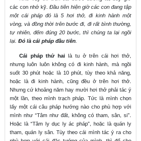
các con nhớ kỹ.
Đầu tiên hiện giờ các con đang tập
một cái pháp đó là 5 hơi thở, đi kinh hành một
vòng, và đồng thời trên bước đi, đi rất bình thường,
tự nhiên, đếm đúng 20 bước, thì chúng ta lại ngồi
lại.
Đó là cái pháp đầu tiên
.
Cái pháp thứ hai
là tu ở trên cái hơi thở,
nhưng luôn luôn không có đi kinh hành, mà ngồi
suốt 30 phút hoặc là 10 phút, tùy theo khả năng,
hoặc là đi kinh hành, cũng đều ở trên hơi thở.
Nhưng cứ khoảng năm hay mười hơi thở phải tác ý
một lần, theo mình trạch pháp. Tức là mình chọn
lấy một cái câu pháp hướng nào cho phù hợp với
mình như “Tâm như đất, không có tham, sân, si”.
Hoặc là “Tâm ly dục ly ác pháp”, hoặc là quán ly
tham, quán ly sân. Tùy theo cái mình tác ý ra cho
phù hợp với cái đặc tướng của mình, thì để cho