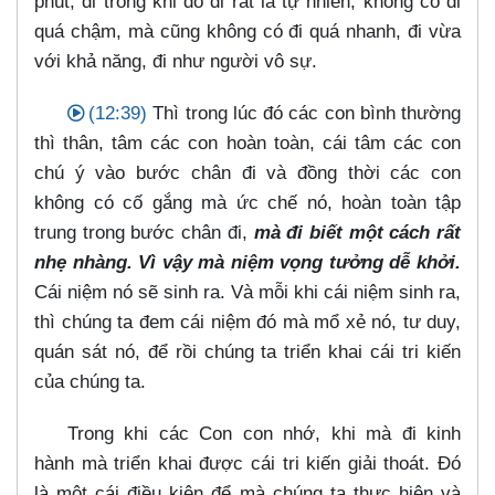
phút, đi trong khi đó đi rất là tự nhiên, không có đi
quá chậm, mà cũng không có đi quá nhanh, đi vừa
với khả năng, đi như người vô sự.
(12:39)
Thì trong lúc đó các con bình thường
thì thân, tâm các con hoàn toàn, cái tâm các con
chú ý vào bước chân đi và đồng thời các con
không có cố gắng mà ức chế nó, hoàn toàn tập
trung trong bước chân đi,
mà đi biết một cách rất
nhẹ nhàng. Vì vậy mà niệm vọng tưởng dễ khởi.
Cái niệm nó sẽ sinh ra. Và mỗi khi cái niệm sinh ra,
thì chúng ta đem cái niệm đó mà mổ xẻ nó, tư duy,
quán sát nó, để rồi chúng ta triển khai cái tri kiến
của chúng ta.
Trong khi các Con con nhớ, khi mà đi kinh
hành mà triển khai được cái tri kiến giải thoát. Đó
là một cái điều kiện để mà chúng ta thực hiện và