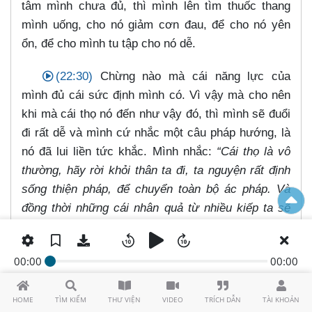
tâm mình chưa đủ, thì mình lên tìm thuốc thang
mình uống, cho nó giảm cơn đau, để cho nó yên
ổn, để cho mình tu tập cho nó dễ.
(22:30)
Chừng nào mà cái năng lực của
mình đủ cái sức định mình có. Vì vậy mà cho nên
khi mà cái thọ nó đến như vậy đó, thì mình sẽ đuổi
đi rất dễ và mình cứ nhắc một câu pháp hướng, là
nó đã lui liền tức khắc. Mình nhắc:
“Cái thọ là vô
thường, hãy rời khỏi thân ta đi, ta nguyện rất định
sống thiện pháp, để chuyển toàn bộ ác pháp. Và
đồng thời những cái nhân quả từ nhiều kiếp ta sẽ
chuyển hết. Vậy thì cái thọ phải rời khỏi thân ta,
không được ở đây nữa”
.
00:00
00:00
Do như vậy mà lúc bấy giờ chúng ta hướng
tâm như vậy, thì tâm chúng ta nó không còn dao
HOME
TÌM KIẾM
THƯ VIỆN
VIDEO
TRÍCH DẪN
TÀI KHOẢN