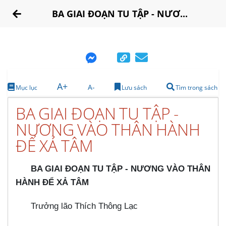
BA GIAI ĐOẠN TU TẬP - NƯƠ...
A+
A-
Mục lục
Lưu sách
Tìm trong sách
BA GIAI ĐOẠN TU TẬP -
NƯƠNG VÀO THÂN HÀNH
ĐỂ XẢ TÂM
BA GIAI ĐOẠN TU TẬP - NƯƠNG VÀO THÂN
HÀNH ĐỂ XẢ TÂM
Trưởng lão Thích Thông Lạc