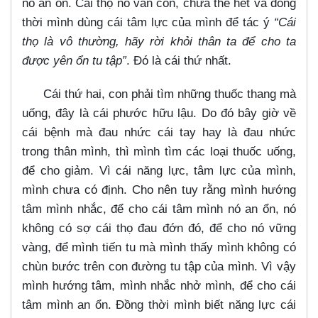
nó an ổn. Cái thọ nó vẫn còn, chưa thể hết và đồng
thời mình dùng cái tâm lực của mình để tác ý
“Cái
thọ là vô thường, hãy rời khỏi thân ta để cho ta
được yên ổn tu tập”
. Đó là cái thứ nhất.
Cái thứ hai, con phải tìm những thuốc thang mà
uống, đây là cái phước hữu lậu. Do đó bây giờ về
cái bệnh mà đau nhức cái tay hay là đau nhức
trong thân mình, thì mình tìm các loại thuốc uống,
để cho giảm. Vì cái năng lực, tâm lực của mình,
mình chưa có định. Cho nên tuy rằng mình hướng
tâm mình nhắc, để cho cái tâm mình nó an ổn, nó
không có sợ cái thọ đau đớn đó, để cho nó vững
vàng, để mình tiến tu mà mình thấy mình không có
chùn bước trên con đường tu tập của mình. Vì vậy
mình hướng tâm, mình nhắc nhở mình, để cho cái
tâm mình an ổn. Đồng thời mình biết năng lực cái