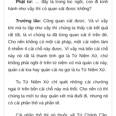
Phật tử:
…​ đấy là trong lúc ngồi, con đi kinh
hành như vậy thì có quan sát được không?
Trưởng lão:
Cũng quan sát được. Và vì vậy
khi mà tu tập như vậy thì chúng ta thấy cái kết quả
rất tốt, là vì chúng ta đã từng quan sát ở trên đó.
Cho nên không có một cái pháp, một cái niệm làm
ô nhiễm 4 cái chỗ này được. Vì vậy mà bốn cái chỗ
này nó rất là thanh tịnh gọi là Tứ Niệm Xứ, chứ
không phải ngồi ở trên tứ niệm xứ mà quán cái này,
quán cái kia hay quán cái nọ gọi là tu Tứ Niệm Xứ.
Tu Tứ Niệm Xứ chỉ quét những cái chướng
ngại ở trên bốn cái chỗ này mà thôi. Cho nên có thì
chúng ta mới tư duy quán xét mà đuổi đi, nhưng nó
có cái phần thô và phần tế.
Cái phần thô thì nó thuộc về Tứ Chánh Cần,