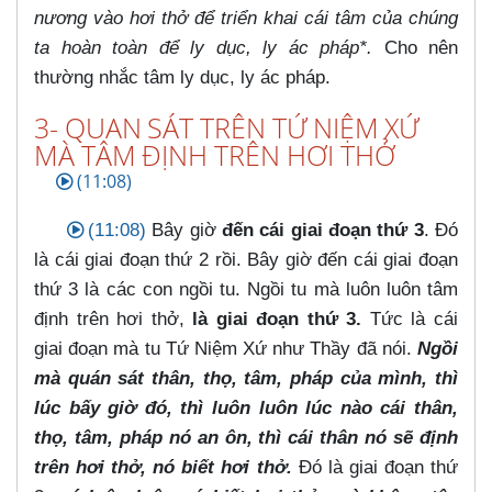
nương vào hơi thở để triển khai cái tâm của chúng
ta hoàn toàn để ly dục, ly ác pháp*.
Cho nên
thường nhắc tâm ly dục, ly ác pháp.
3- QUAN SÁT TRÊN TỨ NIỆM XỨ
MÀ TÂM ĐỊNH TRÊN HƠI THỞ
(11:08)
(11:08)
Bây giờ
đến cái giai đoạn thứ 3
. Đó
là cái giai đoạn thứ 2 rồi. Bây giờ đến cái giai đoạn
thứ 3 là các con ngồi tu. Ngồi tu mà luôn luôn tâm
định trên hơi thở,
là giai
đoạn thứ 3.
Tức là cái
giai đoạn mà tu Tứ Niệm Xứ như Thầy đã nói.
Ngồi
mà quán sát thân, thọ, tâm, pháp của mình, thì
lúc bấy giờ đó, thì luôn luôn lúc nào cái thân,
thọ, tâm, pháp nó an ôn, thì cái thân nó sẽ định
trên hơi thở, nó biết hơi thở.
Đó là giai đoạn thứ