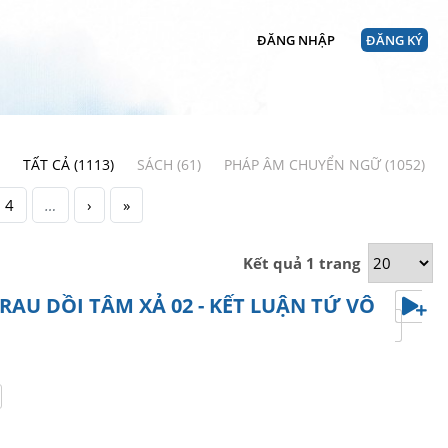
ĐĂNG NHẬP
ĐĂNG KÝ
TẤT CẢ (1113)
SÁCH (61)
PHÁP ÂM CHUYỂN NGỮ (1052)
4
…
›
»
Kết quả 1 trang
RAU DỒI TÂM XẢ 02 - KẾT LUẬN TỨ VÔ