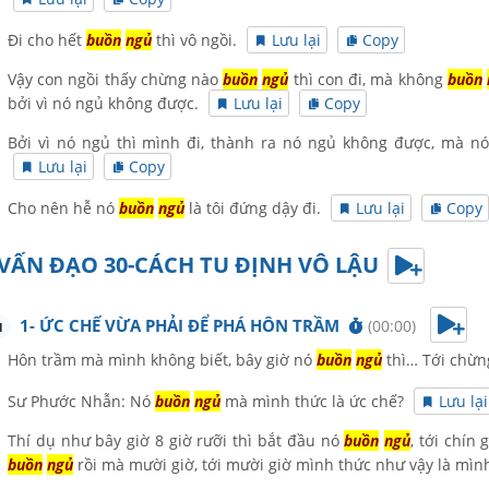
Đi cho hết
buồn
ngủ
thì vô ngồi.
Lưu lại
Copy
Vậy con ngồi thấy chừng nào
buồn
ngủ
thì con đi, mà không
buồn
bởi vì nó ngủ không được.
Lưu lại
Copy
Bởi vì nó ngủ thì mình đi, thành ra nó ngủ không được, mà n
Lưu lại
Copy
Cho nên hễ nó
buồn
ngủ
là tôi đứng dậy đi.
Lưu lại
Copy
VẤN ĐẠO 30-CÁCH TU ĐỊNH VÔ LẬU
1- ỨC CHẾ VỪA PHẢI ĐỂ PHÁ HÔN TRẦM
(00:00)
1
Hôn trầm mà mình không biết, bây giờ nó
buồn
ngủ
thì… Tới chừn
Sư Phước Nhẫn: Nó
buồn
ngủ
mà mình thức là ức chế?
Lưu lại
Thí dụ như bây giờ 8 giờ rưỡi thì bắt đầu nó
buồn
ngủ
, tới chín
buồn
ngủ
rồi mà mười giờ, tới mười giờ mình thức như vậy là mìn