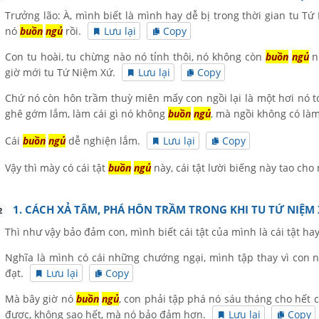
Trưởng lão: À, mình biết là mình hay dễ bị trong thời gian tu T
nó
buồn
ngủ
rồi.
Lưu lại
Copy
Con tu hoài, tu chừng nào nó tỉnh thôi, nó không còn
buồn
ngủ
nữ
giờ mới tu Tứ Niệm Xứ.
Lưu lại
Copy
Chứ nó còn hôn trầm thuỳ miên mấy con ngồi lại là một hơi nó tớ
ghê gớm lắm, làm cái gì nó không
buồn
ngủ
, mà ngồi không có là
Cái
buồn
ngủ
dễ nghiện lắm.
Lưu lại
Copy
Vậy thì mày có cái tật
buồn
ngủ
này, cái tật lười biếng này tao cho
1. CÁCH XẢ TÂM, PHÁ HÔN TRẦM TRONG KHI TU TỨ NIỆM
2
Thì như vậy bảo đảm con, mình biết cái tật của mình là cái tật hay
Nghĩa là mình có cái những chướng ngại, mình tập thay vì con n
đạt.
Lưu lại
Copy
Mà bây giờ nó
buồn
ngủ
, con phải tập phá nó sáu tháng cho hết 
được, không sao hết, mà nó bảo đảm hơn.
Lưu lại
Copy