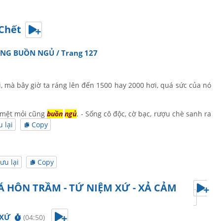
 Chết
NG BUỒN NGỦ / Trang 127
i, mà bây giờ ta ráng lên đến 1500 hay 2000 hơi, quá sức của nó
, mệt mỏi cũng
buồn
ngủ
. - Sống cô độc, cờ bạc, rượu chè sanh ra
u lại
Copy
ưu lại
Copy
Á HÔN TRẦM - TỨ NIỆM XỨ - XẢ CẢM
 XỨ
(04:50)