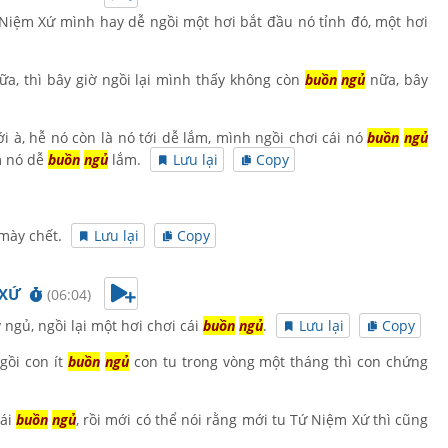
ứ Niệm Xứ mình hay dễ ngồi một hơi bắt đầu nó tỉnh đó, một hơi
a, thì bây giờ ngồi lại mình thấy không còn
buồn
ngủ
nữa, bây
i à, hễ nó còn là nó tới dễ lắm, mình ngồi chơi cái nó
buồn
ngủ
m nó dễ
buồn
ngủ
lắm.
Lưu lại
Copy
 mày chết.
Lưu lại
Copy
 XỨ
(06:04)
 ngủ, ngồi lại một hơi chơi cái
buồn
ngủ
.
Lưu lại
Copy
gồi con ít
buồn
ngủ
con tu trong vòng một tháng thì con chứng
cái
buồn
ngủ
, rồi mới có thể nói rằng mới tu Tứ Niệm Xứ thì cũng