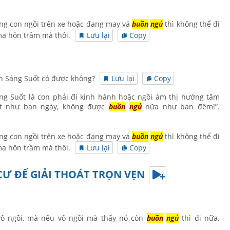
ng con ngồi trên xe hoặc đang may vá
buồn
ngủ
thì không thể đi
ma hôn trầm mà thôi.
Lưu lại
Copy
nh Sáng Suốt có được không?
Lưu lại
Copy
ng Suốt là con phải đi kinh hành hoặc ngồi ám thị hướng tâm
uốt như ban ngày, không được
buồn
ngủ
nữa như ban đêm!”.
ng con ngồi trên xe hoặc đang may vá
buồn
ngủ
thì không thể đi
ma hôn trầm mà thôi.
Lưu lại
Copy
 CƯ ĐỂ GIẢI THOÁT TRỌN VẸN
vô ngồi, mà nếu vô ngồi mà thấy nó còn
buồn
ngủ
thì đi nữa.