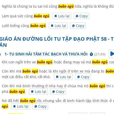
Nghĩa là chúng ta tu sai nó cũng
buồn
ngủ
nữa, nghĩa là không đ
Làm quá sức cũng
buồn
ngủ
.
Lưu lại
Copy
Lười biếng cũng
buồn
ngủ
.
Lưu lại
Copy
GIÁO ÁN ĐƯỜNG LỐI TU TẬP ĐẠO PHẬT 58 - 
ÁN
1- TU SINH HẢI TÂM TÁC BẠCH VÀ THƯA HỎI
(27:49)
1
Khi con ngồi trên xe
buồn
ngủ
, hoặc đang may vá mà
buồn
ngủ
, c
Còn khi mà
buồn
ngủ
hoặc là khi ngồi ở trên xe mà đang bị
buồn
một cái điều rất khó, rất khó.
Lưu lại
Copy
Còn khi mà bình thường ở nhà hay ở chùa mà nó
buồn
ngủ
thì 
phá
buồn
ngủ
.
Lưu lại
Copy
Nó đã hết
buồn
ngủ
rồi, nhưng vẫn đi kinh hành tập tỉnh thức ở
ngủ
.
Lưu lại
Copy