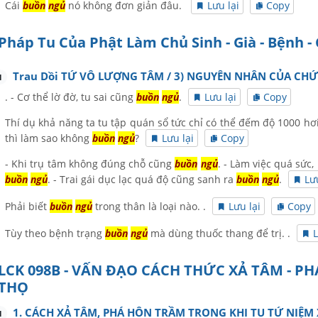
Cái
buồn
ngủ
nó không đơn giản đâu.
Lưu lại
Copy
Pháp Tu Của Phật Làm Chủ Sinh - Già - Bệnh -
Trau Dồi TỨ VÔ LƯỢNG TÂM / 3) NGUYÊN NHÂN CỦA CHỨ
1
. - Cơ thể lờ đờ, tu sai cũng
buồn
ngủ
.
Lưu lại
Copy
Thí dụ khả năng ta tu tập quán sổ tức chỉ có thể đếm độ 1000 hơ
thì làm sao không
buồn
ngủ
?
Lưu lại
Copy
- Khi trụ tâm không đúng chỗ cũng
buồn
ngủ
. - Làm việc quá sức
buồn
ngủ
. - Trai gái dục lạc quá độ cũng sanh ra
buồn
ngủ
.
Lư
Phải biết
buồn
ngủ
trong thân là loại nào. .
Lưu lại
Copy
Tùy theo bệnh trạng
buồn
ngủ
mà dùng thuốc thang để trị. .
L
LCK 098B - VẤN ĐẠO CÁCH THỨC XẢ TÂM - PH
THỌ
1. CÁCH XẢ TÂM, PHÁ HÔN TRẦM TRONG KHI TU TỨ NIỆM
1