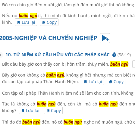
Đó còn chín giờ đến mười giờ, tám giờ đến mười giờ thì nó khôn
Nếu nó
buồn
ngủ
ít, thì mình đi kinh hành, mình ngồi, đi kinh h
kinh.
Lưu lại
Copy
2005-NGHIỆP VÀ CHUYỂN NGHIỆP
10- TỨ NIỆM XỨ CÂU HỮU VỚI CÁC PHÁP KHÁC
(58:19)
1
Bắt đầu bây giờ con thấy con bị hôn trầm, thùy miên,
buồn
ngủ
.
Bây giờ con không có
buồn
ngủ
, không gì hết nhưng mà con biết r
đó con tập cái pháp Thân Hành Niệm.
Lưu lại
Copy
Con tập cái pháp Thân Hành Niệm nó sẽ làm cho con tỉnh, không
Tức là không có
buồn
ngủ
đến, còn khi mà có
buồn
ngủ
đến như
không?
Lưu lại
Copy
Thì do đó
buồn
ngủ
đến, nó có
buồn
ngủ
, nghe nó muốn ngủ, chứ 