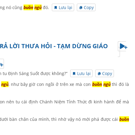
úng nó cũng
buồn
ngủ
đó.
Lưu lại
Copy
TRẢ LỜI THƯA HỎI - TẠM DỪNG GIÁO
on tu Định Sáng Suốt được không?”
Lưu lại
Copy
ngủ
, như bây giờ con ngồi ở trên xe mà con
buồn
ngủ
thì đó là
con nên tu cái định Chánh Niệm Tỉnh Thức đi kinh hành để mà
 dưới bàn chân của mình, thì nhờ vậy nó mới phá được cái
buồn