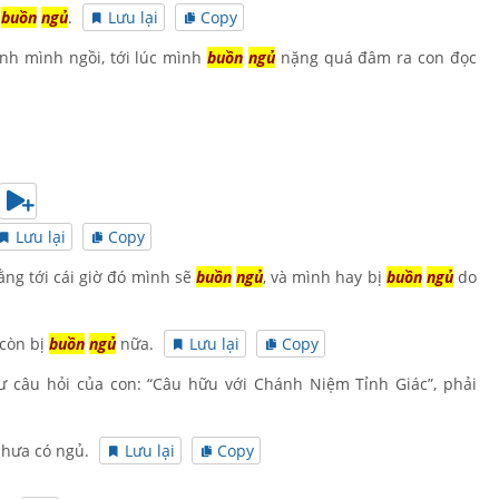
g
buồn
ngủ
.
Lưu lại
Copy
ành mình ngồi, tới lúc mình
buồn
ngủ
nặng quá đâm ra con đọc
Lưu lại
Copy
ằng tới cái giờ đó mình sẽ
buồn
ngủ
, và mình hay bị
buồn
ngủ
do
 còn bị
buồn
ngủ
nữa.
Lưu lại
Copy
 câu hỏi của con: “Câu hữu với Chánh Niệm Tỉnh Giác”, phải
chưa có ngủ.
Lưu lại
Copy