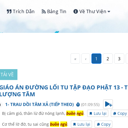
Trích Dẫn
Bảng Tin
Về Thư Viện
«
‹
1
2
3
TẢI VỀ
GIÁO ÁN ĐƯỜNG LỐI TU TẬP ĐẠO PHẬT 13 - T
LƯỢNG TÂM
1- TRAU DỒI TÂM XẢ (TIẾP THEO)
(01:09:55)
1
Bị cảm gió, thân lừ đừ nóng lạnh,
buồn
ngủ
.
Lưu lại
Copy
Cơ thể lờ đờ, tu sai cũng
buồn
ngủ
.
Lưu lại
Copy