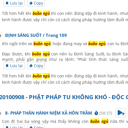
Lưu lại
Copy
Tốt hơn hết khi
buồn
ngủ
thì con nên đứng dậy đi kinh hành, như
kinh hành được vậy chỉ còn có cách dùng pháp hướng tâm đuổi 
ĐỊNH SÁNG SUỐT / Trang 109
3
Khi ngồi trên xe
buồn
ngủ
, hoặc đang may vá
buồn
ngủ
, con tu Đị
Đáp: Được, khi
buồn
ngủ
con nên tu Định Sáng Suốt, tu Định Sá
mạnh, phải gằn giọng như ra lệnh: “Phải tỉnh thức sáng s
Lưu lại
Copy
Tốt hơn hết khi
buồn
ngủ
thì con nên đứng dậy đi kinh hành, như
kinh hành được vậy chỉ còn có cách dùng pháp hướng tâm đuổi 
20100908 - PHẬT PHÁP TU KHÔNG KHÓ - ĐỘC
8- PHÁP THÂN HÀNH NIỆM XẢ HÔN TRẦM
(58:37)
1
Con đi hai ba vòng vậy mà thấy không còn
buồn
ngủ
nữa thì 
Lưu lại
Copy