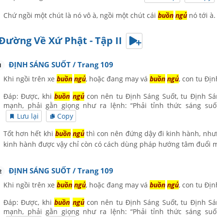
Chứ ngồi một chút là nó vô à, ngồi một chút cái
buồn
ngủ
nó tới à
Đường Về Xứ Phật - Tập II
ĐỊNH SÁNG SUỐT / Trang 109
1
Khi ngồi trên xe
buồn
ngủ
, hoặc đang may vá
buồn
ngủ
, con tu Đị
Đáp: Được, khi
buồn
ngủ
con nên tu Định Sáng Suốt, tu Định Sá
mạnh, phải gằn giọng như ra lệnh: “Phải tỉnh thức sáng s
Lưu lại
Copy
Tốt hơn hết khi
buồn
ngủ
thì con nên đứng dậy đi kinh hành, như
kinh hành được vậy chỉ còn có cách dùng pháp hướng tâm đuổi 
ĐỊNH SÁNG SUỐT / Trang 109
2
Khi ngồi trên xe
buồn
ngủ
, hoặc đang may vá
buồn
ngủ
, con tu Đị
Đáp: Được, khi
buồn
ngủ
con nên tu Định Sáng Suốt, tu Định Sá
mạnh, phải gằn giọng như ra lệnh: “Phải tỉnh thức sáng s